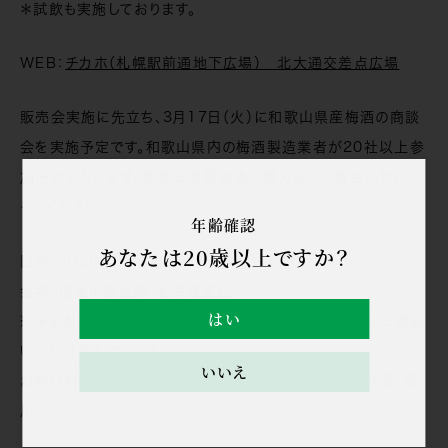
＊試飲も実施しております。
WEB：
チカホ（札幌駅前通地下広場） 北大通交差点広場
販売会実施に先立ち、3月17日（火）に和歌山県産梅酒の商談
会を実施予定です。和歌山県内の梅酒製造業者が20社以上参
加予定となります。和歌山県産梅酒の魅力をこの機会にぜひ知
ってください。
年齢確認
あなたは20歳以上ですか？
日時：2026年3月17日（火） 13:00~17:00
会場：信金中央金庫 北海道支店
はい
※予約制となりますので、参加希望の事業者様は事前にご連絡
いただけますでしょうか。
いいえ
お問い合わせ
073-428-1431
和歌山放送 担当：井阪、黒
川