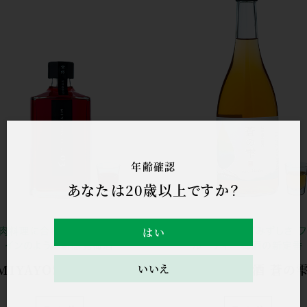
年齢確認
あなたは20歳以上ですか？
はい
肉料理に合わせたくなる ワ
青さ感じるみずみずしさ 
インのような新感覚梅酒
ルーティー梅酒の新定番
MIYAYOSHI No.03
紀州南高梅酒 蒼の
いいえ