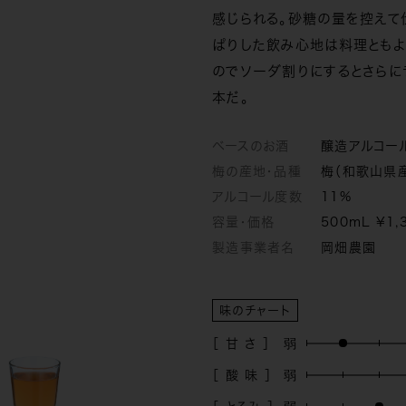
感じられる。砂糖の量を控えて
ぱりした飲み心地は料理ともよ
のでソーダ割りにするとさらに
本だ。
ベースのお酒
醸造アルコー
梅の産地・品種
梅（和歌山県
アルコール度数
11%
容量・価格
500mL ¥1,
製造事業者名
岡畑農園
味のチャート
［ 甘 さ ］
［ 酸 味 ］