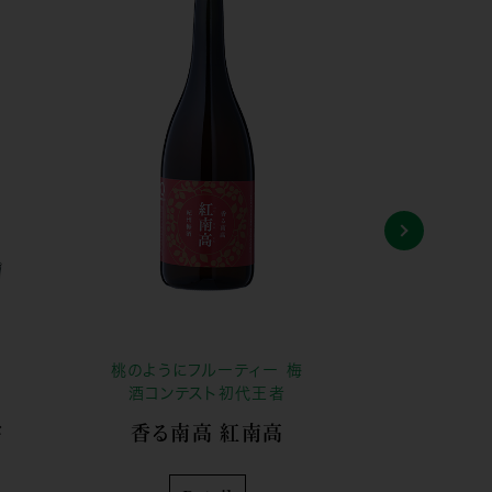
フ
桃のようにフルーティー 梅
紹興酒を
酒コンテスト初代王者
雫
香る南高 紅南高
香る南高