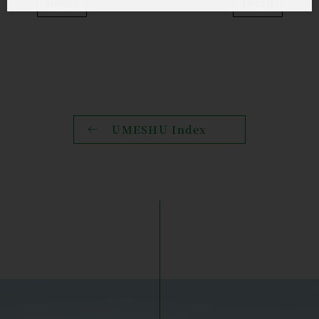
Detail
Detail
UMESHU Index