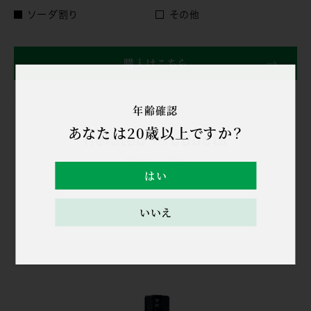
ソーダ割り
その他
購入はこちら
年齢確認
あなたは20歳以上ですか？
Related Products
関連する商品
はい
いいえ