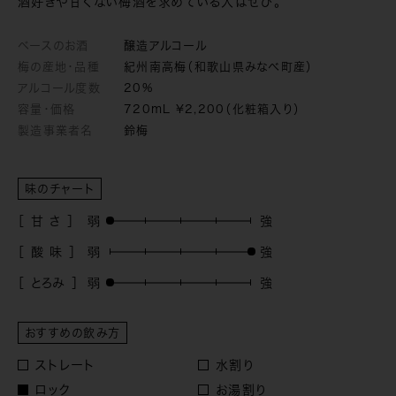
酒好きや甘くない梅酒を求めている人はぜひ。
ベースのお酒
醸造アルコール
梅の産地・品種
紀州南高梅（和歌山県みなべ町産）
アルコール度数
20%
容量・価格
720mL ¥2,200（化粧箱入り）
製造事業者名
鈴梅
味のチャート
［ 甘 さ ］
［ 酸 味 ］
［ とろみ ］
おすすめの飲み方
ストレート
水割り
ロック
お湯割り