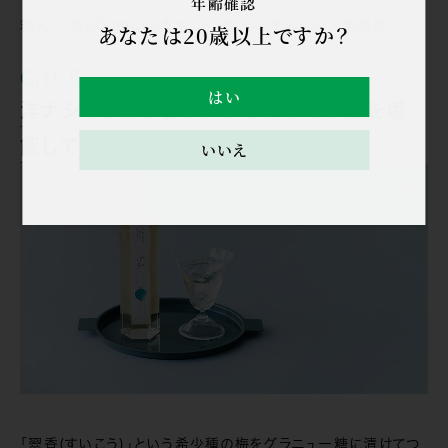
年齢確認
箱入り 各300mL×3本セット 箱入り ¥3,300／東農園
あなたは20歳以上ですか？
Gift 5
はい
洋ナシのような香りがする梅の希少種を堪
能して
いいえ
「翠香(すいこう)」という希少種の梅をグラニュー糖に漬けてつ