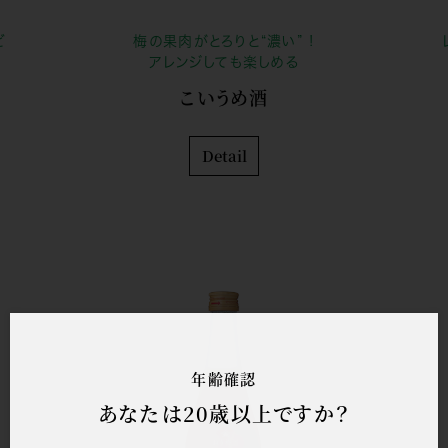
ビ
梅の果肉がとろりと“濃い” !
アレンジしても楽しめる
こいうめ酒
Detail
年齢確認
あなたは20歳以上ですか？