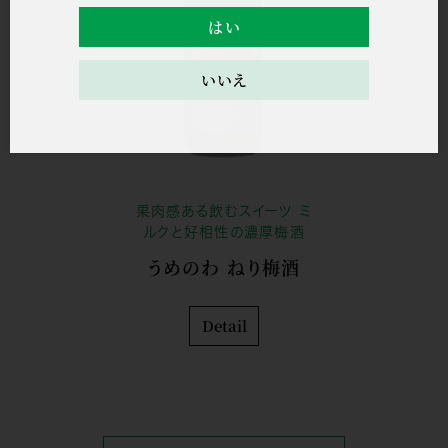
はい
いいえ
果肉感ある飲むスイーツ ミ
ルクと好相性の濃厚梅酒
うめのわ ねり梅酒
Detail