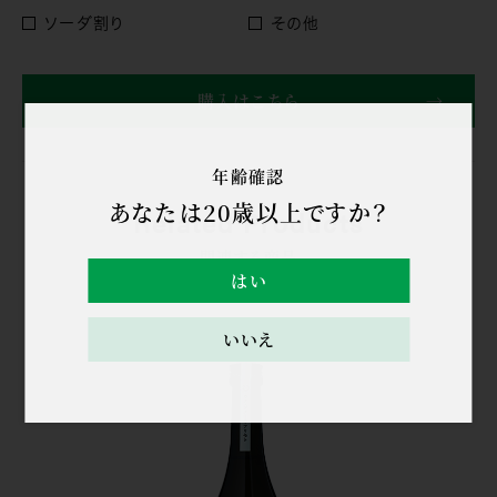
ソーダ割り
その他
購入はこちら
年齢確認
あなたは20歳以上ですか？
Related Products
関連する商品
はい
いいえ