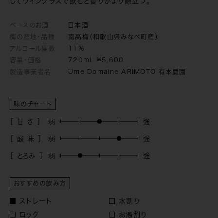
してワイングラスで飲むと香りがより際立つ。
ベースのお酒
日本酒
梅の産地・品種
南高梅（和歌山県みなべ町産）
アルコール度数
11%
容量・価格
720mL ¥5,600
製造事業者名
Ume Domaine ARIMOTO 有本農園
味のチャート
［ 甘 さ ］
［ 酸 味 ］
［ とろみ ］
おすすめの飲み方
ストレート
水割り
ロック
お湯割り