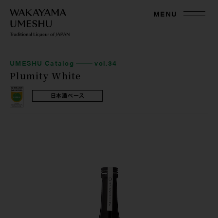
MENU
UMESHU Catalog
vol.34
Plumity White
日本酒ベース